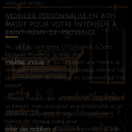
selon vos envies.
Mobilier personnalisé en bois
massif pour votre intérieur à
Saint-Rémy-de-Provence
Au sein de l'entreprise O'Callaghan à Saint-
Rémy-de-Provence, je crée des
meubles uniques
qui racontent une histoire et
s'intègrent parfaitement dans chaque intérieur. La
personnalisation du mobilier en bois massif est ma
passion.
Chaque meuble que je conçois est unique pour
sa beauté, mais aussi pour sa fonctionnalité et sa
durabilité. Je prends le temps d'écouter les
besoins de chaque client pour
créer des mobiliers
qui correspondent à leurs