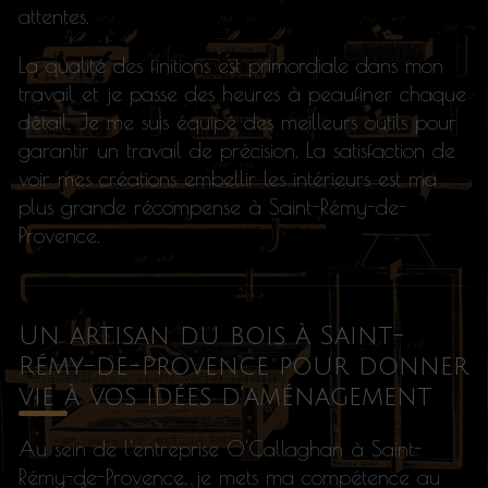
attentes.
La qualité des finitions est primordiale dans mon
travail et je passe des heures à peaufiner chaque
détail. Je me suis équipé des meilleurs outils pour
garantir un travail de précision. La satisfaction de
voir mes créations embellir les intérieurs est ma
plus grande récompense à Saint-Rémy-de-
Provence.
Un artisan du bois à Saint-
Rémy-de-Provence pour donner
vie à vos idées d’aménagement
Au sein de l'entreprise O'Callaghan à Saint-
Rémy-de-Provence, je mets ma compétence au