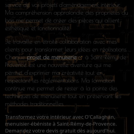
service de vos projets d'aménagement intérieur.
Ma compréhension approfondie des propriétés du
bois me permet de créer des pièces qui allient
esthétique et fonctionnalité.
Je travaille en étroite collaboration avec mes
clients pour transformer leurs idées en réalisations.
Chaque
projet de menuiserie
à Saint-Rémy-de-
Provence est une nouvelle aventure qui me
permet d'exprimer ma créativité tout en
respectant les réglementations. Ma formation
continue me permet de rester à la pointe des
techniques de menuiserie tout en préservant les
méthodes traditionnelles.
Transformez votre intérieur avec O'Callaghan,
menuisier-ébéniste à Saint-Rémy-de-Provence.
Demandez votre devis gratuit dès aujourd'hui.