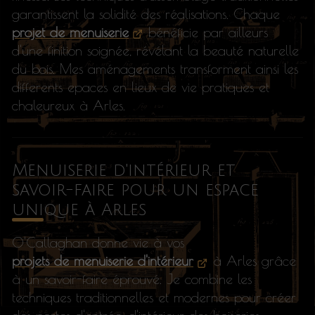
garantissent la solidité des réalisations. Chaque
projet de menuiserie
bénéficie par ailleurs
d'une finition soignée, révélant la beauté naturelle
du bois. Mes aménagements transforment ainsi les
differents epaces en lieux de vie pratiques et
chaleureux à Arles.
Menuiserie d'intérieur et
savoir-faire pour un espace
unique à Arles
O'Callaghan donne vie à vos
projets de menuiserie d'intérieur
à Arles grâce
à un savoir-faire éprouvé. Je combine les
techniques traditionnelles et modernes pour créer