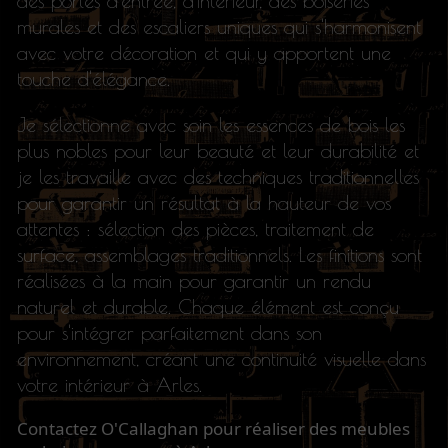
des portes d'entrée, d'intérieur, des boiseries
murales et des escaliers uniques qui s'harmonisent
avec votre décoration et qui y apportent une
touche d'élégance.
Je sélectionne avec soin les essences de bois les
plus nobles pour leur beauté et leur durabilité et
je les travaille avec des techniques traditionnelles
pour garantir un résultat à la hauteur de vos
attentes : sélection des pièces, traitement de
surface, assemblages traditionnels. Les finitions sont
réalisées à la main pour garantir un rendu
naturel et durable. Chaque élément est conçu
pour s'intégrer parfaitement dans son
environnement, créant une continuité visuelle dans
votre intérieur à Arles.
Contactez O'Callaghan pour réaliser des meubles