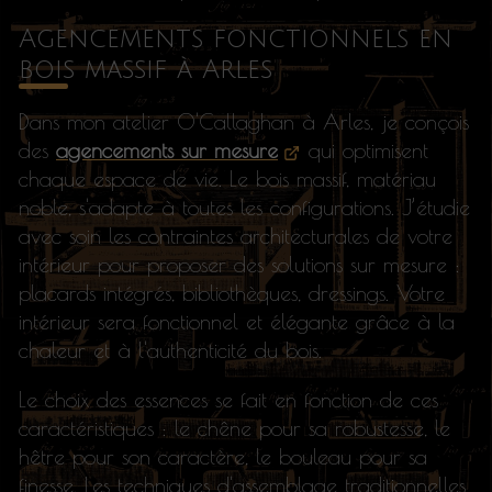
Agencements fonctionnels en
bois massif à Arles
Dans mon atelier O'Callaghan à Arles, je conçois
des
agencements sur mesure
qui optimisent
chaque espace de vie. Le bois massif, matériau
noble, s'adapte à toutes les configurations. J’étudie
avec soin les contraintes architecturales de votre
intérieur pour proposer des solutions sur mesure :
placards intégrés, bibliothèques, dressings. Votre
intérieur sera fonctionnel et élégante grâce à la
chaleur et à l'authenticité du bois.
Le choix des essences se fait en fonction de ces
caractéristiques : le chêne pour sa robustesse, le
hêtre pour son caractère, le bouleau pour sa
finesse. Les techniques d'assemblage traditionnelles