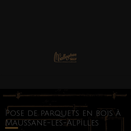
Pose de parquets en bois à
Maussane-les-Alpilles