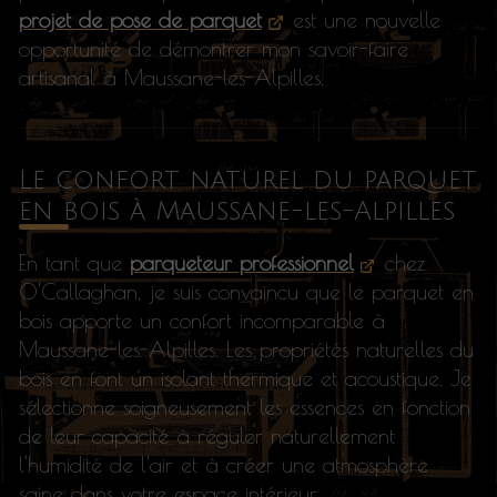
projet de pose de parquet
est une nouvelle
opportunité de démontrer mon savoir-faire
artisanal à Maussane-les-Alpilles.
Le confort naturel du parquet
en bois à Maussane-les-Alpilles
En tant que
parqueteur professionnel
chez
O'Callaghan, je suis convaincu que le parquet en
bois apporte un confort incomparable à
Maussane-les-Alpilles. Les propriétés naturelles du
bois en font un isolant thermique et acoustique. Je
sélectionne soigneusement les essences en fonction
de leur capacité à réguler naturellement
l'humidité de l'air et à créer une atmosphère
saine dans votre espace intérieur.