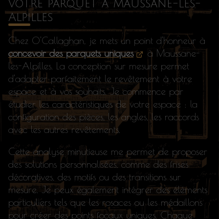
votre parquet à Maussane-les-
Alpilles
Chez O'Callaghan, je mets un point d'honneur à
concevoir des parquets uniques
à Maussane-
les-Alpilles. La conception sur mesure permet
d'adapter parfaitement le revêtement à votre
espace et à vos souhaits. Je commence par
étudier les caractéristiques de votre espace : la
configuration des pièces, les angles, les raccords
avec les autres revêtements.
Cette analyse minutieuse me permet de proposer
des solutions personnalisées, comme des frises
décoratives, des motifs ou des transitions sur
mesure. Je peux également intégrer des éléments
particuliers tels que les rosaces ou les médaillons
pour créer des points focaux uniques. Chaque