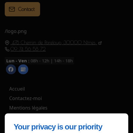
Contact
/logo.png
478 Chemin de Pareloup,
30000
Nîmes
09 74 56 58 72
Lun - Ven :
08h - 12h | 14h - 18h
Accueil
Contactez-moi
Mentions légales
Plan du site
Your privacy is our priority