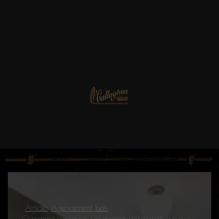
Articles
Agencement bois
Comment concevoir un escalier débillardé sur mesure ?