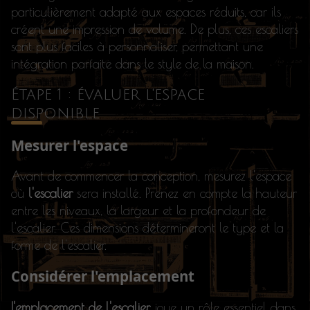
particulièrement adapté aux espaces réduits, car ils
créent une impression de volume. De plus, ces escaliers
sont plus faciles à personnaliser, permettant une
intégration parfaite dans le style de la maison.
Étape 1 : évaluer l'espace
disponible
Mesurer l'espace
Avant de commencer la conception, mesurez l'espace
où
l'escalier
sera installé. Prenez en compte la hauteur
entre les niveaux, la largeur et la profondeur de
l'escalier. Ces dimensions détermineront le type et la
forme de l'escalier.
Considérer l'emplacement
L'emplacement de l'escalier
joue un rôle essentiel dans