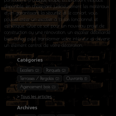
disponible, en choisissant judicieusement les matériaux
et en garantissant la sécurité et le confort, vous
pouvez créer un escalier à la fois fonctionnel et
esthétique. Que ce soit pour un nouveau projet de
construction ou une rénovation, un escalier débillardé
bien conçu peut transformer votre intérieur et devenir
un élément central de votre décoration.
Catégories
Escaliers
Parquets
(2)
(2)
Terrasses / Pergolas
Ouvrants
(2)
(1)
Agencement bois
(3)
Tous les articles
Archives