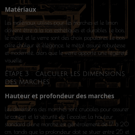
Matériaux
Les matériaux utilisés pour les marches et le limon
doivent être à la fois esthétiques et durables. Le bois,
le métal et le verre sont des choix populaires. Le bois
offre chaleur et élégance, le métal assure robustesse
et modernité, alors que le verre apporte une légèreté
visuelle.
Étape 3 : calculer les dimensions
des marches
Hauteur et profondeur des marches
Les dimensions des marches sont cruciales pour assurer
le confort et la sécurité de l'escalier. La hauteur
standard d'une marche est généralement de 17 à 20
cm, tandis que la profondeur doit se situer entre 25 et