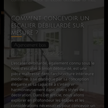
Comment concevoir un
escalier débillardé sur
mesure ?
Agencement bois
Admin / 3 Octobre 2025
L'escalier débillardé, également connu sous le
nom d'escalier à limon débillardé, est une
pièce maîtresse dans l'architecture intérieure
moderne. Il se distingue par sa conception
élégante et sa capacité à s'intégrer
harmonieusement dans divers styles de
décoration. Dans cet article, nous allons
explorer en profondeur les étapes et les
considérations nécessaires pour concevoir un