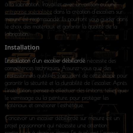
à la fabrication. Travailler avec un artisan ou une
entreprise spécialisée
dans la création d'escaliers sur
mesure est recommandé. Ils pourront vous guider dans
le choix des matériaux et garantir la qualité de la
fabrication.
Installation
L'installation d'un escalier débillardé
nécessite des
compétences techniques. Assurez-vous que des
professionnels qualifiés s'occupent de cette étape pour
garantir la sécurité et la durabilité de l'escalier. Après
l'installation, pensez à effectuer des finitions, telles que
le vernissage ou la peinture, pour protéger les
matériaux et améliorer l'esthétique.
Concevoir un escalier débillardé sur mesure est un
projet passionnant qui nécessite une attention
particulière à chaque étape. En évaluant l'espace