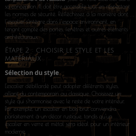
sa conception. Il doit être accessible tout en respectant
les normes de sécurité. Réfléchissez à la manière dont
l'escalier s'intègre dans l'espace environnant, en
tenant compte des portes, fenêtres et autres éléments
architecturaux.
Étape 2 : choisir le style et les
matériaux
Sélection du style
L'escalier débillardé peut adopter différents styles,
allant du contemporain au classique. Choisissez un
style qui s'harmonise avec le reste de votre intérieur.
Par exemple, un escalier en bois brut conviendra
parfaitement à un décor rustique, tandis qu'un
escalier en verre et métal sera idéal pour un intérieur
moderne.