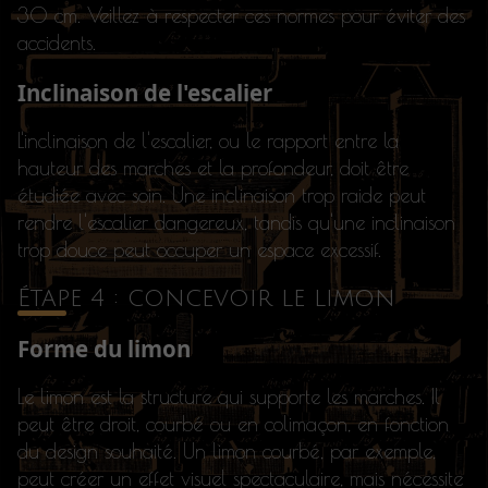
30 cm. Veillez à respecter ces normes pour éviter des
accidents.
Inclinaison de l'escalier
L'inclinaison de l'escalier, ou le rapport entre la
hauteur des marches et la profondeur, doit être
étudiée avec soin. Une inclinaison trop raide peut
rendre l'escalier dangereux, tandis qu'une inclinaison
trop douce peut occuper un espace excessif.
Étape 4 : concevoir le limon
Forme du limon
Le limon est la structure qui supporte les marches. Il
peut être droit, courbé ou en colimaçon, en fonction
du design souhaité. Un limon courbé, par exemple,
peut créer un effet visuel spectaculaire, mais nécessite