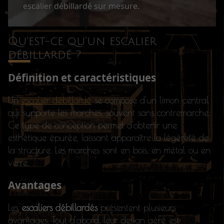
escalier débillardé sur mesure.
Qu'est-ce qu'un escalier
débillardé ?
Définition et caractéristiques
Un
escalier débillardé
se compose d'un limon central
qui supporte les marches, souvent sans contremarche.
Ce type de conception permet d'obtenir une
esthétique épurée, laissant apparaître la légèreté de
la structure. Les marches sont en bois, en métal ou en
verre.
Avantages
Les
escaliers débillardés
présentent plusieurs
avantages. Tout d'abord, leur design aéré est