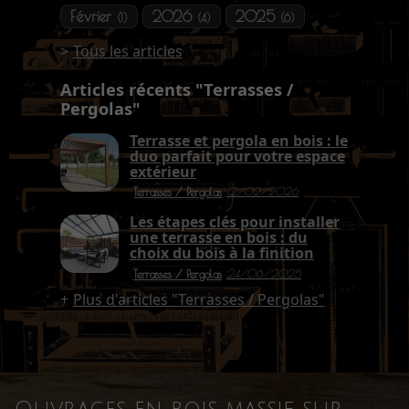
Février
2026
2025
(1)
(4)
(6)
Tous les articles
Articles récents "Terrasses /
Pergolas"
Terrasse et pergola en bois : le
duo parfait pour votre espace
extérieur
12/02/2026
Terrasses / Pergolas
Les étapes clés pour installer
une terrasse en bois : du
choix du bois à la finition
24/06/2025
Terrasses / Pergolas
Plus d'articles "Terrasses / Pergolas"