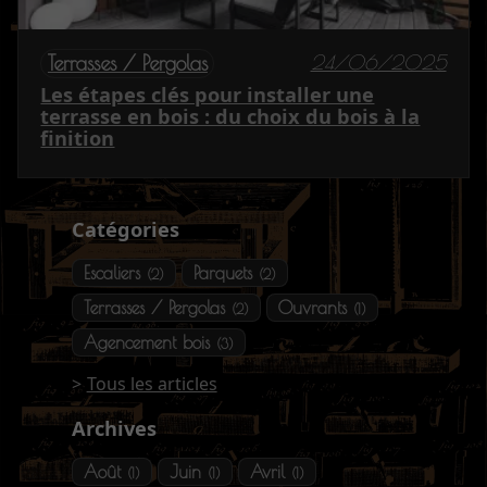
24/06/2025
Terrasses / Pergolas
Les étapes clés pour installer une
terrasse en bois : du choix du bois à la
finition
Catégories
Escaliers
Parquets
(2)
(2)
Terrasses / Pergolas
Ouvrants
(2)
(1)
Agencement bois
(3)
Tous les articles
Archives
Août
Juin
Avril
(1)
(1)
(1)