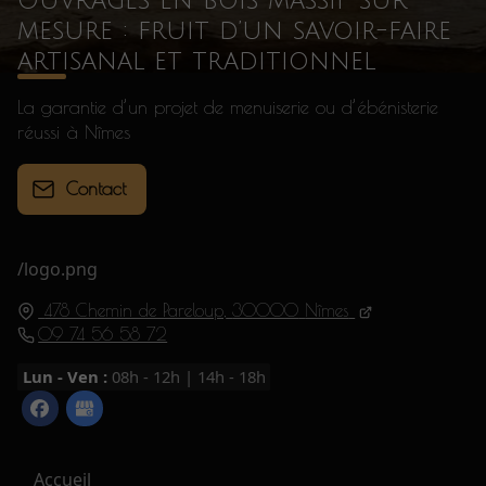
Ouvrages en bois massif sur
mesure : fruit d’un savoir-faire
artisanal et traditionnel
La garantie d’un projet de menuiserie ou d’ébénisterie
réussi à Nîmes
Contact
/logo.png
478 Chemin de Pareloup,
30000
Nîmes
09 74 56 58 72
Lun - Ven :
08h - 12h | 14h - 18h
Accueil