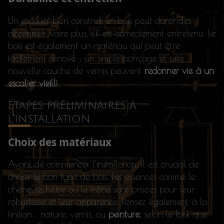
Un escalier bien construit en bois peut durer des
décennies, voire plus, s'il est correctement entretenu. Le
bois est également un matériau qui peut être
facilement rénové ; un simple ponçage et une
nouvelle couche de vernis peuvent
redonner vie à un
escalier vieilli
.
Étapes préliminaires à
l'installation
Choix des matériaux
Avant de commencer l'installation, il est crucial de
choisir le bon type de bois. Les essences comme le
chêne, le hêtre ou le frêne sont prisées pour leur
robustesse et leur apparence. Pensez également à la
finition : nature, vernis, ou
peinture
, selon le look que