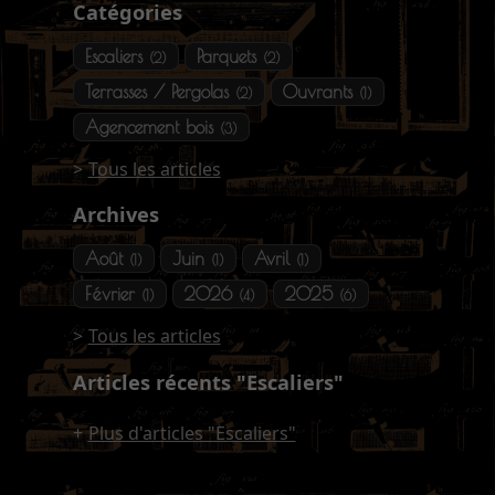
Catégories
Escaliers
Parquets
(2)
(2)
Terrasses / Pergolas
Ouvrants
(2)
(1)
Agencement bois
(3)
Tous les articles
Archives
Août
Juin
Avril
(1)
(1)
(1)
Février
2026
2025
(1)
(4)
(6)
Tous les articles
Articles récents "Escaliers"
Plus d'articles "Escaliers"