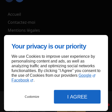
Accueil
Contactez-moi
Mentions légales
Plan du site
Your privacy is our priority
We use Cookies to improve user experience by
Haut de page
personalising content and ads, as well as
analyzing traffic and optimizing social networks
functionalities. By clicking "I Agree" you consent to
the use of Cookies from our providers
Google
Facebook
.
I AGREE
Customize
Menu
Infos
Contact