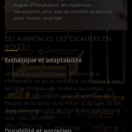
étapes d'installation, les matériaux
nécessaires, ainsi que les conseils et astuces
pour réussir ce projet.
Les avantages des escaliers en
bois
Esthétique et adaptabilité
Le bois offre une esthétique chaleureuse et
intemporelle, ce qui le rend idéal pour presque tous
les styles d'intérieur, du moderne au rustique. Les
escaliers en bois
peuvent être personnalisés en
fonction de la teinte, de la finition et du type de bois
choisi, permettant ainsi de s'harmoniser parfaitement
avec votre décoration.
Durabilité et entretien