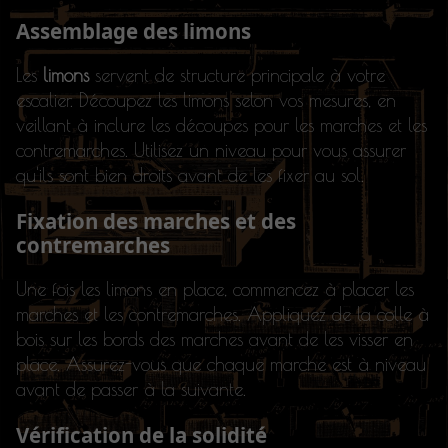
Assemblage des limons
Les
limons
servent de structure principale à votre
escalier. Découpez les limons selon vos mesures, en
veillant à inclure les découpes pour les marches et les
contremarches. Utilisez un niveau pour vous assurer
qu'ils sont bien droits avant de les fixer au sol.
Fixation des marches et des
contremarches
Une fois les limons en place, commencez à placer les
marches et les contremarches. Appliquez de la colle à
bois sur les bords des marches avant de les visser en
place. Assurez-vous que chaque marche est à niveau
avant de passer à la suivante.
Vérification de la solidité