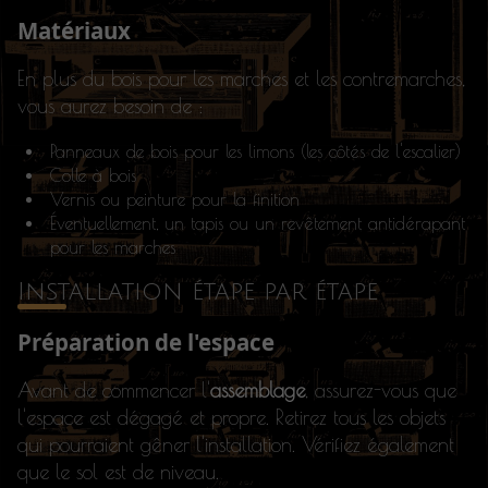
Matériaux
En plus du bois pour les marches et les contremarches,
vous aurez besoin de :
Panneaux de bois pour les limons (les côtés de l'escalier)
Colle à bois
Vernis ou peinture pour la finition
Éventuellement, un tapis ou un revêtement antidérapant
pour les marches
Installation étape par étape
Préparation de l'espace
Avant de commencer l'
assemblage
, assurez-vous que
l'espace est dégagé et propre. Retirez tous les objets
qui pourraient gêner l'installation. Vérifiez également
que le sol est de niveau.