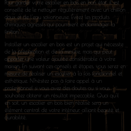
Pour garder votre escalier en bois en bon état, il est
conseillé de le nettoyer régulièrement avec un chiffon
doux et de l'eau savonneuse. Évitez les produits
chimiques agressifs qui pourraient endommager la
finition.
Installer un escalier en bois est un projet qui nécessite
de la préparation et de la minutie, mais qui peut
apporter une valeur ajoutée considérable à votre
maison. En suivant ces conseils et étapes, vous serez en
mesure de réaliser un escalier à la fois fonctionnel et
esthétique. N'hésitez pas à faire appel à un
professionnel si vous avez des doutes ou si vous
souhaitez obtenir un résultat impeccable. Quoi qu'il
en soit, un escalier en bois bien réalisé sera un
élément central de votre intérieur, alliant beauté et
durabilité.